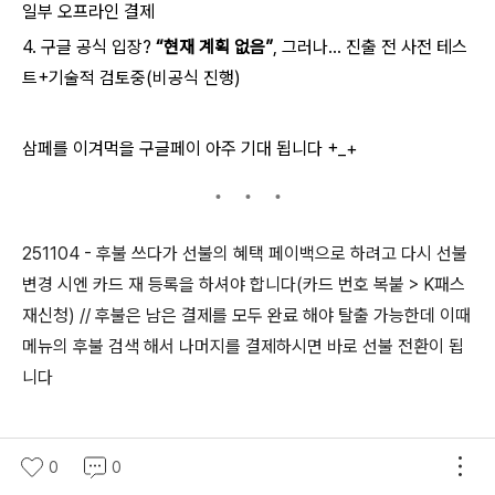
일부 오프라인 결제
4. 구글 공식 입장?
“현재 계획 없음”
, 그러나... 진출 전 사전 테스
트+기술적 검토중(비공식 진행)
삼페를 이겨먹을 구글페이 아주 기대 됩니다 +_+
251104 - 후불 쓰다가 선불의 혜택 페이백으로 하려고 다시 선불
변경 시엔 카드 재 등록을 하셔야 합니다(카드 번호 복붙 > K패스
재신청) // 후불은 남은 결제를 모두 완료 해야 탈출 가능한데 이때
메뉴의 후불 검색 해서 나머지를 결제하시면 바로 선불 전환이 됩
니다
*카카오톡 만 살아 있으면 페이 앱은 강종해도 교통카드 됩니다
0
0
*폰 모서리로도 인식 됩니다