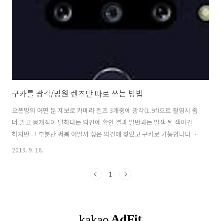
구카를 광각/망원 렌즈만 따로 쓰는 방법
오픈방의 어떤 분 제보로 카메라 렌즈 3개중에 광각(1.9f)으로 촬영시 좀
더 밝고 뭉개짐이 덜하다는 의견에 확인 결과 일반과는 발색 된 색이긴
하지만 그 부분만 써봄 어떨까 싶은 의견에 찾았고 구카로 가능합니다 홍
반장님의 이전 안내된 차기 이후 버젼인
2019. 9. 16.
[Gcam_6.1.021_Advanced_V1.7.190716.1800] 적용 하면서 찾다 보
니 홍반장님의 안내된 부분의 "ID3" 체크와 체크 해제로 부분 렌즈 사용
1
가능하단걸 알게 되었슴다 해당 부분이 밝기나 명암에 따라 사진에 보듯
이 [[ 왼=1 / 중=2 / 맨 오른=3 / 플래쉬 (1.9f / 2.4f / 일반) ]] 광각 - 기본
1, 3 망원 - 기본 3, 2을 각각 부분 조절 되며 촬영이 되는 듯 합니다. 망원
1,200만 화소F/2.4 4..