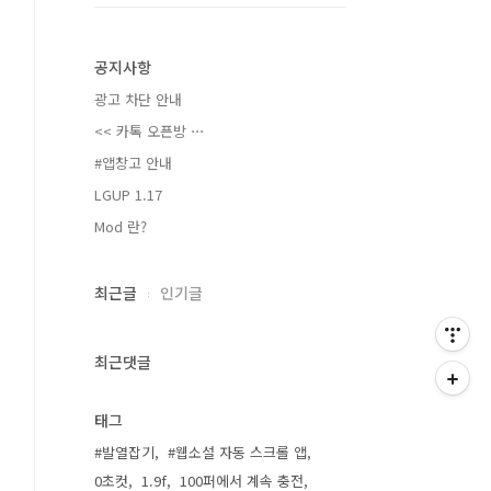
공지사항
광고 차단 안내
<< 카톡 오픈방 ⋯
#앱창고 안내
LGUP 1.17
Mod 란?
최근글
인기글
최근댓글
태그
#발열잡기
#웹소설 자동 스크롤 앱
0초컷
1.9f
100퍼에서 계속 충전