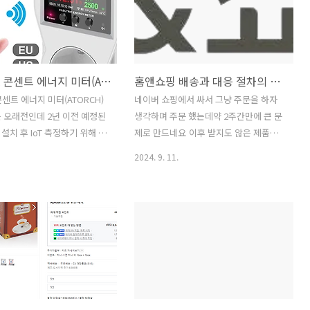
투야 16A 콘센트 에너지 미터(ATORCH)
홈앤쇼핑 배송과 대응 절차의 문제
콘센트 에너지 미터(ATORCH)
네이버 쇼핑에서 싸서 그냥 주문을 하자
 오래전인데 2년 이전 예정된
생각하며 주문 했는데약 2주간만에 큰 문
설치 후 IoT 측정하기 위해 사
제로 만드네요 이후 받지도 않은 제품의
놨던 제품이예요즉 사용중, 사
"환불"이 없고 배송 완료로 표시되 "반
2024. 9. 11.
사용량에 따른 전략 계산을 보여
품" 신청만 가능한 상태이건 홈앤쇼핑의
이 콘센트에 의해 사용된 전
배송되지 않은 물품을 이런식으로 처리한
합니다구매일 : 24년 7월 1일
문제로 보입니다 1. 주말 주문하고 평일
뒤 도착금액 : 당시 할인 먹여서
배송 예상.- 평일 월요일 배송 여부 확인
 / 지금 18,000원 무배연결/사
아직 준비중으로 배송 조회가 안됨 2. 화
라이프 앱 /
요일 점심부터 부재 전화는 14시반쯤까지
lay.google.com/store/apps/details?
부재중 전화를 확인 했어요 / 그땐 진료중
ya.smartlife SmartLife -
으로 못 받을 상황3. 홈앤쇼핑 고객센터
ing - Google Play 앱똑똑한
연락 전 배송 조회 했더니 상단에 없던 주