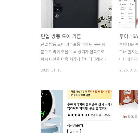
단열 방풍 도어 커튼
단열 방풍 도어 커튼보통 아파트 문은 청
투야 16A 
문으로 밖이 추울 수록 냉기가 안쪽으로
구매 한지는
퍼져 내실을 더욱 차갑게 합니다그래서
미니태양광 
여름의 방충만 같은 커튼을 했으니 벨크
전 구매 해
2025. 11. 18.
2025. 8. 2.
로 형태의 비닐로 찾아 볼까 하다가 더 좋
용된, 총 
은게 있어 구매 했어요 아파트 현관문 예
주는 것인데
시 보통 철문형식 이고 밖에 영하 온도의
력량을 측정 
경우 철문이 냉장고 역할로 찬 기운이 안
/ 약 2주 
쪽에 우풍처럼 풍겨 주변을 추운 공기로
16,647원
바꿉니다 문의 면적이 아닌 문 밖 벽에 붙
용 : 스마트
이고, Over해서 붙여도 됩니다하단은 살
https://p
짝이 아닌 축 쳐져 천이 내려오는 정도로
id=com.tu
맞추심 되요 알리, 1만2천원 정도에 주문
Smart Liv