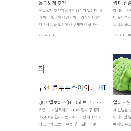
온습도계 추천
커피 캡슐
했는데 구매하고 보니 비슷한데 싼걸 주
생활play.g
문해도 되겠다 생각이 드네요
https://k
온습도계 추천여러가지 방식이 있는데 내
대략의 가격
https://www.aliexpress.com/item/100501025314196
가 하는 업종에서 관리하는 입장에서 유
만 확인 하
그외 검색 : 단열 도어 커..
지관리 등을 일상에서 구매해서 실 사용
보셔도 좋습
한다는 개념으로 보면 실제 어떤 제품이
입니다보르
2024. 7. 10.
2024. 6. 30
훨 나을지 가격과 기능에 구매 없이 기능
다돌체는 
면에서 추천 안내 합니다 워낙 날씨가 변
올려요
덕이다 보니 실내와 실외를 확인할 떄 주
https://w
로 한두개 정도 있으면 좋아서 싸게 구매
커피>캡슐커피,
하시는 경우예요 그냥 보면워낙 포샵을
og-host="
잘 해놨기 때문에 사이즈 가늠이 안될 거
source-
예요 그건 후기 꼭 보세요 1. IoT or 기능
url="http
2. 후기 확인 필수!3. 비슷한 기기 다른 판
data-og-
매자 확인4. 블루투스는 절대 구매 하지
url="http
QCY 멜로버즈(HT05) 로고 지우기
알리 - 
마세요 연결지연과 기록이 늦습니다5. 실
data-og-
내 상온의 경우 aaa 배터리 x 2개, 코인 배
image="ht
기종 QCY 멜로버즈 : HT05 당시 구매가
새 신발을 
터리 = 1달 이상 // 영상 5도 정도의 외부
26,410원 현재가는? 26,800원 이네요 기
있다보면 발
환경은 1달 이내 급 떨어져요(약 2주 이
타 광고가 없는 이유는 광고 필터에 쿠팡
매하면 우
상) 절대 사..
광고제거를 적용 했습니다 2023.09.26 -
기본 깔창은