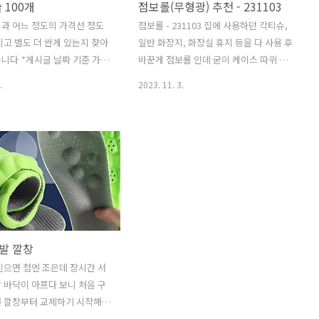
 100개
점보롤(무형광) 추천 - 231103
oogle.com 링크1 :
소지 보였음 / 주소 앞은 맞으나 뒷 주소가
o.aliexpress.com/item/1..
다른 아파트명으로 표기됨4. 오랜만에 주
과 어느 정도의 가격선 정도
점보롤 - 231103 집에 사용하던 각티슈,
3.html
문으로 회원정보에서 비번 + 주소 수정 했
시고 별도 더 싼게 있는지 찾아
일반 화장지, 화장실 휴지 등을 다 사용 후
음 그런데 주문한 주소가 잘못 업체 전달
니다 *게시글 날짜 기준 가격
바꾼게 점보롤 인데 굳이 케이스 따위 없
됨 이전 방식의 주소..
보네 이탈리 커피 브랜드 입니
어도 올려둘 곳이 있으면 괜찮슴다 우선
.
2023. 11. 3.
톡방에 문의가 있어서 찾은거
이번에 다른걸 구매 했는데 비교를 간단
히 적으면 #점보롤 / 화장실 휴지 가격이
ww.11st.co.kr/products/7171658166
비싸다면 점보롤 ㄱㄱ - 2겹, 200m 길이
 가격 : 32,830원" data-
로 말림, 가격 비슷, 4개롤 x 4 = 16개, 무
www.11st.co.kr" data-og-
형광 1. 기존 - 28,910원 무배, 푸르미, 꽃
(보라색 프린팅)무늬(찍힌 엠보), 부드러
s://www.11st.co.kr/products/7171658166"
움(안,밖), 컷팅 먼지 발생(화장실, 사무
실, 실외 괜찮, 집은 좀 고민, 천식은 주의)
s://www.11st.co.kr/products/7171658166"
2. 이번 - 28,900원 무배, 티슈의정석, 꽃
신발 깔창
(엠보)형식 무늬(냅킨 형식), 컷팅 먼지 약
tps://scrap.kakaocdn.net/dn/b8Hmvj/hyWrUJjIFR/mXCvMgY..
간 발생(사용중), 질감 : 안쪽은 부드럼, 겉
신으면 첨엔 조은데 장시간 서
은 거칠 1. 푸르미(기존) - 작년 초..
 바닥이 아프다 보니 처음 구
선 깔창부터 교체하기 시작해요
 아주 얇아서 손으로 눌렀을