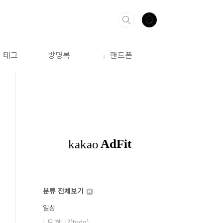
태그
방명록
┬ 핸드폰
├ 최적화(Soluti
분류 전체보기
일상
모 하니?(todo)