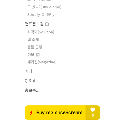
모 샀니?(Buy2Some)
Spotify 플리(Ply)
핸드폰 - 컴
최적화(Solution)
앱 소개
틈틈 근황
정보
매거진(Magazine)
기타
Q & A
홍보중...